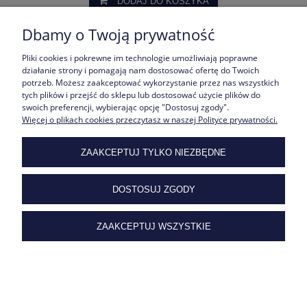
DODAJ DO KOSZYKA
Dbamy o Twoją prywatność
Pliki cookies i pokrewne im technologie umożliwiają poprawne
«
1
2
»
działanie strony i pomagają nam dostosować ofertę do Twoich
potrzeb. Możesz zaakceptować wykorzystanie przez nas wszystkich
tych plików i przejść do sklepu lub dostosować użycie plików do
ZAPŁACISZ ONLINE.
swoich preferencji, wybierając opcję "Dostosuj zgody".
Więcej o plikach cookies przeczytasz w naszej Polityce prywatności.
ZAAKCEPTUJ TYLKO NIEZBĘDNE
DOSTOSUJ ZGODY
KUPISZ NA RATY ONLINE.
ZAAKCEPTUJ WSZYSTKIE
ROZLICZYSZ PRZELEWEM.