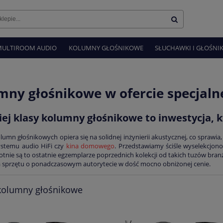
MULTIROOM AUDIO
KOLUMNY GŁOŚNIKOWE
SŁUCHAWKI I GŁOŚNIK
mny głośnikowe w ofercie specjaln
ej klasy kolumny głośnikowe to inwestycja, kt
lumn głośnikowych opiera się na solidnej inżynierii akustycznej, co sprawi
ystemu audio HiFi czy
kina domowego
. Przedstawiamy ściśle wyselekcjo
otnie są to ostatnie egzemplarze poprzednich kolekcji od takich tuzów bran
 sprzętu o ponadczasowym autorytecie w dość mocno obniżonej cenie.
kolumny głośnikowe