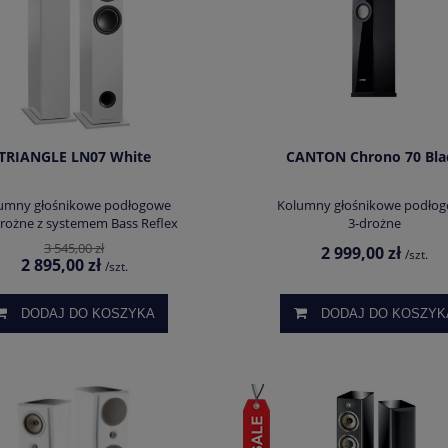
TRIANGLE LN07 White
CANTON Chrono 70 Bla
umny głośnikowe podłogowe
Kolumny głośnikowe podło
rożne z systemem Bass Reflex
3-drożne
3 545,00 zł
2 999,00 zł
/szt.
2 895,00 zł
/szt.
DODAJ DO KOSZYKA
DODAJ DO KOSZYK