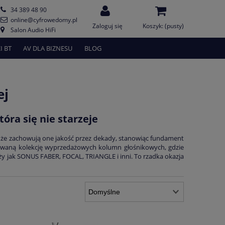
34 389 48 90
online@cyfrowedomy.pl
Zaloguj się
Koszyk:
(pusty)
Salon Audio HiFi
I BT
AV DLA BIZNESU
BLOG
ej
óra się nie starzeje
a, że zachowują one jakość przez dekady, stanowiąc fundament
nowaną kolekcję wyprzedażowych kolumn głośnikowych, gdzie
ży jak SONUS FABER, FOCAL, TRIANGLE i inni. To rzadka okazja