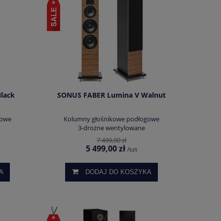
lack
SONUS FABER Lumina V Walnut
gowe
Kolumny głośnikowe podłogowe
3-drożne wentylowane
7 499,00 zł
5 499,00 zł
/szt
A
DODAJ DO KOSZYKA