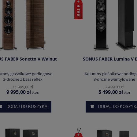
S FABER Sonetto V Walnut
SONUS FABER Lumina V B
umny głośnikowe podłogowe
Kolumny głośnikowe podło
3-drożne z bass reflex
3-drożne wentylowane
11 999,00 zł
7 499,00 zł
9 995,00 zł
5 499,00 zł
/szt.
/szt
DODAJ DO KOSZYKA
DODAJ DO KOSZYK