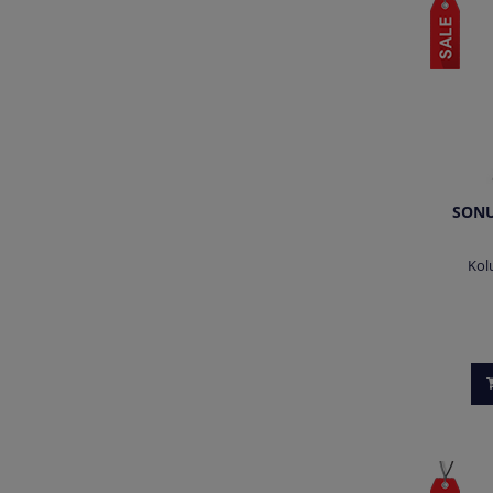
SONU
Kol