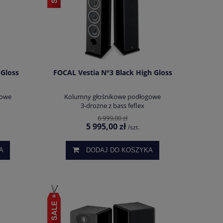
 Gloss
FOCAL Vestia N°3 Black High Gloss
gowe
Kolumny głośnikowe podłogowe
3-drożne z bass feflex
6 999,00 zł
5 995,00 zł
/szt.
A
DODAJ DO KOSZYKA