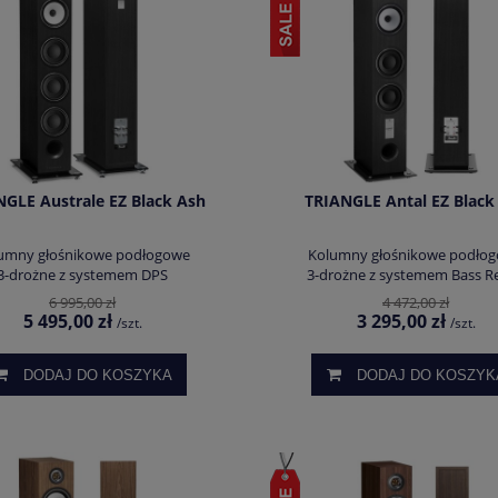
GLE Australe EZ Black Ash
TRIANGLE Antal EZ Black
umny głośnikowe podłogowe
Kolumny głośnikowe podło
3-drożne z systemem DPS
3-drożne z systemem Bass Re
6 995,00 zł
4 472,00 zł
5 495,00 zł
3 295,00 zł
/szt.
/szt.
DODAJ DO KOSZYKA
DODAJ DO KOSZYK