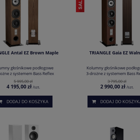
NGLE Antal EZ Brown Maple
TRIANGLE Gaia EZ Waln
umny głośnikowe podłogowe
Kolumny głośnikowe podło
rożne z systemem Bass Reflex
3-drożne z systemem Bass Re
5 995,00 zł
3 795,00 zł
4 195,00 zł
2 990,00 zł
/szt.
/szt.
DODAJ DO KOSZYKA
DODAJ DO KOSZYK