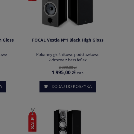
h Gloss
FOCAL Vestia N°1 Black High Gloss
gowe
Kolumny głośnikowe podstawkowe
2-drożne z bass feflex
2 399,00 zł
1 995,00 zł
/szt.
A
DODAJ DO KOSZYKA