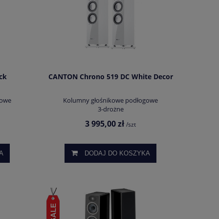
ck
CANTON Chrono 519 DC White Decor
gowe
Kolumny głośnikowe podłogowe
3-drożne
3 995,00 zł
/szt
A
DODAJ DO KOSZYKA