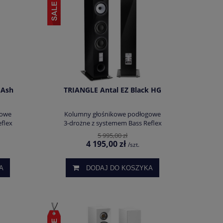
 Ash
TRIANGLE Antal EZ Black HG
gowe
Kolumny głośnikowe podłogowe
flex
3-drożne z systemem Bass Reflex
5 995,00 zł
4 195,00 zł
/szt.
A
DODAJ DO KOSZYKA