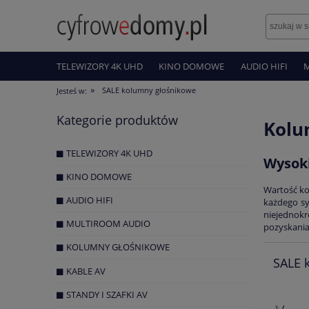
TELEWIZORY 4K UHD
KINO DOMOWE
AUDIO HIFI
»
SALE kolumny głośnikowe
Jesteś w:
Kategorie produktów
Kolu
TELEWIZORY 4K UHD
Wysoki
KINO DOMOWE
Wartość ko
AUDIO HIFI
każdego s
niejednokr
MULTIROOM AUDIO
pozyskania
KOLUMNY GŁOŚNIKOWE
SALE 
KABLE AV
STANDY I SZAFKI AV