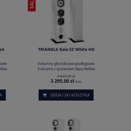
ut
TRIANGLE Gaia EZ White HG
gowe
Kolumny głośnikowe podłogowe
flex
3-drożne z systemem Bass Reflex
4 845,00 zł
3 295,00 zł
/szt.
A
DODAJ DO KOSZYKA