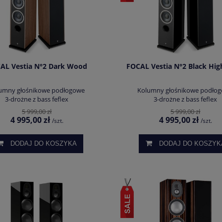
AL Vestia N°2 Dark Wood
FOCAL Vestia N°2 Black Hig
umny głośnikowe podłogowe
Kolumny głośnikowe podło
3-drożne z bass feflex
3-drożne z bass feflex
5 999,00 zł
5 999,00 zł
4 995,00 zł
4 995,00 zł
/szt.
/szt.
DODAJ DO KOSZYKA
DODAJ DO KOSZYK