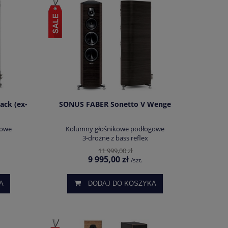
ack (ex-
SONUS FABER Sonetto V Wenge
gowe
Kolumny głośnikowe podłogowe
3-drożne z bass reflex
11 999,00 zł
9 995,00 zł
/szt.
A
DODAJ DO KOSZYKA