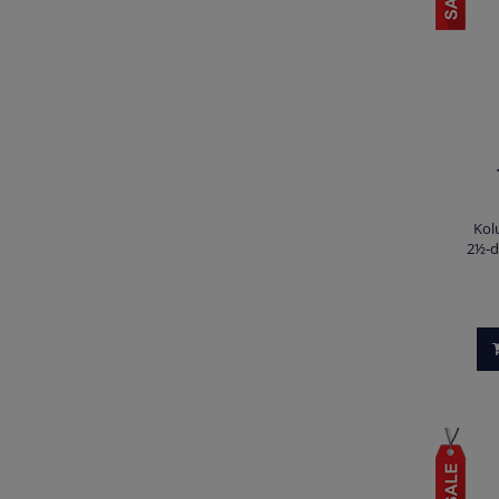
Kol
2½-d