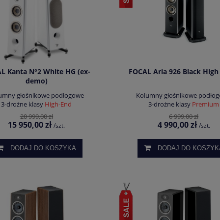
L Kanta N°2 White HG (ex-
FOCAL Aria 926 Black High
demo)
umny głośnikowe podłogowe
Kolumny głośnikowe podło
3-drożne klasy
High-End
3-drożne klasy
Premium
20 999,00 zł
6 999,00 zł
15 950,00 zł
4 990,00 zł
/szt.
/szt.
DODAJ DO KOSZYKA
DODAJ DO KOSZYK