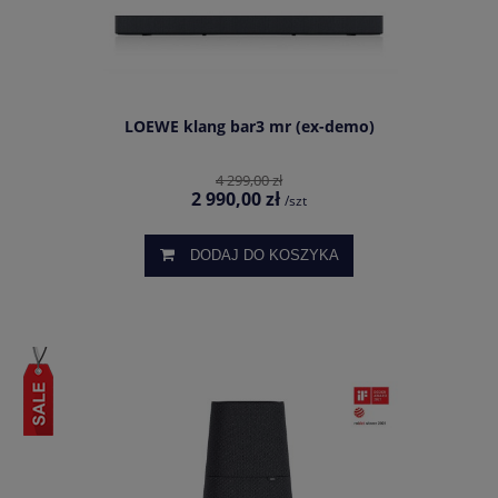
LOEWE klang bar3 mr (ex-demo)
4 299,00 zł
2 990,00 zł
/szt
DODAJ DO KOSZYKA