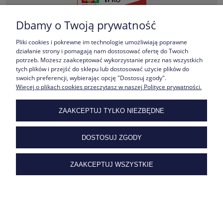
Dbamy o Twoją prywatność
Pliki cookies i pokrewne im technologie umożliwiają poprawne
KUPISZ NA RATY ONLINE.
działanie strony i pomagają nam dostosować ofertę do Twoich
potrzeb. Możesz zaakceptować wykorzystanie przez nas wszystkich
tych plików i przejść do sklepu lub dostosować użycie plików do
swoich preferencji, wybierając opcję "Dostosuj zgody".
Więcej o plikach cookies przeczytasz w naszej Polityce prywatności.
ROZLICZYSZ PRZELEWEM.
M Bank SA
ZAAKCEPTUJ TYLKO NIEZBĘDNE
36 1140 1889 0000 4869 6300 1001
DOSTOSUJ ZGODY
ZNAJDZIESZ NAS NA:
ZAAKCEPTUJ WSZYSTKIE
MASZ PYTANIE ?
Zadzwoń.
telefon
+48 34 389 48 90
mobile
+48 602 631 357