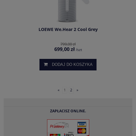
LOEWE We.Hear 2 Cool Grey
799,00 zł
699,00 zł
/szt
DODAJ DO KOSZYKA
«
1
2
»
ZAPŁACISZ ONLINE.