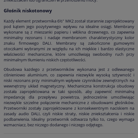
Głośnik niskotonowy
Każdy element przetwornika 6½" MK2 został starannie zaprojektowany
pod kątem jego pozytywnego wpływu na idealne osiągi. Membrany
wykonane są z mieszanki papieru i włókna drzewnego, co zapewnia
minimalny rezonans i nadaje membranom charakterystyczny kolor
znaku firmowego DALI. Membrany są zakończone gumowymi
otoczkami wybranymi ze względu na ich miękkie i bardzo elastyczne
właściwości mechaniczne, które umożliwiają swobodny ruch przy
minimalnym tłumieniu niskich częstotliwości.
Obudowa każdego z przetworników wykonana jest z odlewanego
ciśnieniowo aluminium, co zapewnia niezwykle wysoką sztywność i
niski rezonans przy minimalnym wpływie czynników zewnętrznych na
wewnętrzny układ magnetyczny. Mechaniczna konstrukcja obudowy
została zaprojektowana w taki sposób, aby zapewnić minimalną
impedancję dla przepływu powietrza, jednocześnie umożliwiając
niezwykle szczelne połączenie mechaniczne z obudowami głośników.
Przetworniki zostały zaprojektowane z konsekwentnym naciskiem na
zasady audio DALI, czyli niskie straty, niskie zniekształcenia i niskie
podbarwienia. Idealny przetwornik odtwarza tylko to, czego wymaga
wzmacniacz, bez niczego dodanego i niczego odjętego.