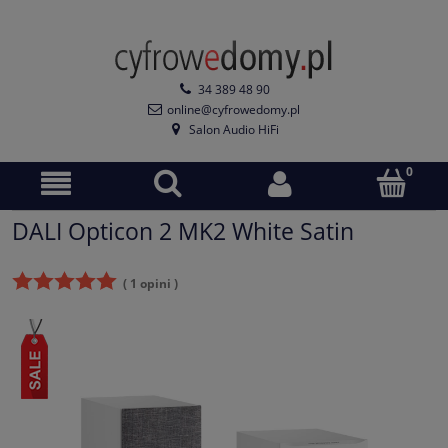
34 389 48 90
online@cyfrowedomy.pl
Salon Audio HiFi
DALI Opticon 2 MK2 White Satin
( 1 opini )