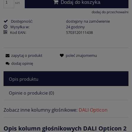
Dodaj do koszyka
szt
momentu, kiedy p
sprzedaży.
dodaj do przechowalni
Dostępność:
dostępny na zamówienie
Wysyłka w:
24 godziny
Kod EAN:
5703120111438
zapytaj o produkt
poleć znajomemu
dodaj opinię
Opis produktu
Opinie o produkcie (0)
Zobacz inne kolumny głośnikowe:
DALI Opticon
Opis kolumn głośnikowych DALI Opticon 2