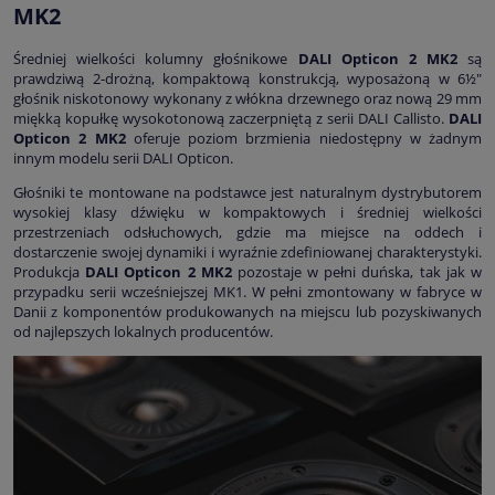
MK2
Średniej wielkości kolumny głośnikowe
DALI Opticon 2 MK2
są
prawdziwą 2-drożną, kompaktową konstrukcją, wyposażoną w 6½"
głośnik niskotonowy wykonany z włókna drzewnego oraz nową 29 mm
miękką kopułkę wysokotonową zaczerpniętą z serii DALI Callisto.
DALI
Opticon 2 MK2
oferuje poziom brzmienia niedostępny w żadnym
innym modelu serii DALI Opticon.
Głośniki te montowane na podstawce jest naturalnym dystrybutorem
wysokiej klasy dźwięku w kompaktowych i średniej wielkości
przestrzeniach odsłuchowych, gdzie ma miejsce na oddech i
dostarczenie swojej dynamiki i wyraźnie zdefiniowanej charakterystyki.
Produkcja
DALI Opticon 2 MK2
pozostaje w pełni duńska, tak jak w
przypadku serii wcześniejszej MK1. W pełni zmontowany w fabryce w
Danii z komponentów produkowanych na miejscu lub pozyskiwanych
od najlepszych lokalnych producentów.