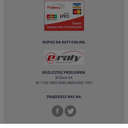
KUPISZ NA RATY ONLINE.
ROZLICZYSZ PRZELEWEM.
M Bank SA
36 1140 1889 0000 4869 6300 1001
ZNAJDZIESZ NAS NA: