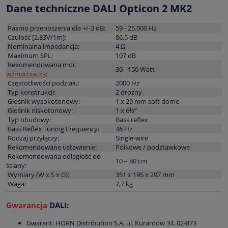
Dane techniczne DALI Opticon 2 MK2
Pasmo przenoszenia dla +/-3 dB:
59 - 25.000 Hz
Czułość [2.83V/1m]:
86,5 dB
Nominalna impedancja:
4 Ω
Maximum SPL:
107 dB
Rekomendowana moc
30 - 150 Watt
wzmacniacza
:
Częstotliwości podziału:
2000 Hz
Typ konstrukcji:
2 drożny
Głośnik wysokotonowy:
1 x 29 mm soft dome
Głośnik niskotonowy:
1 x 6½”
Typ obudowy:
Bass reflex
Bass Reflex Tuning Frequency:
46 Hz
Rodzaj przyłączy:
Single-wire
Rekomendowane ustawienie:
Półkowe / podstawkowe
Rekomendowana odległość od
10 – 80 cm
ściany:
Wymiary (W x S x G):
351 x 195 x 297 mm
Waga:
7,7 kg
Gwarancja
DALI:
Gwarant: HORN Distribution S.A, ul. Kurantów 34, 02-873