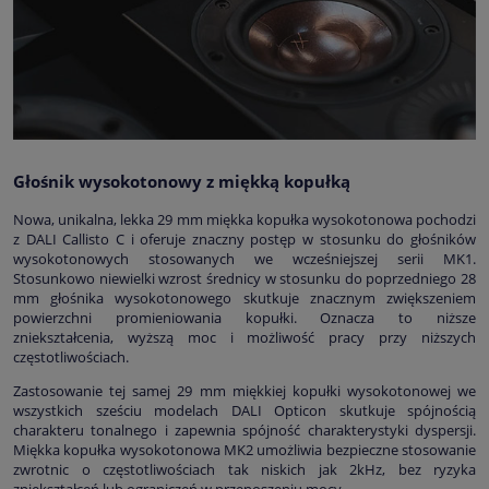
Głośnik wysokotonowy z miękką kopułką
Nowa, unikalna, lekka 29 mm miękka kopułka wysokotonowa pochodzi
z DALI Callisto C i oferuje znaczny postęp w stosunku do głośników
wysokotonowych stosowanych we wcześniejszej serii MK1.
Stosunkowo niewielki wzrost średnicy w stosunku do poprzedniego 28
mm głośnika wysokotonowego skutkuje znacznym zwiększeniem
powierzchni promieniowania kopułki. Oznacza to niższe
zniekształcenia, wyższą moc i możliwość pracy przy niższych
częstotliwościach.
Zastosowanie tej samej 29 mm miękkiej kopułki wysokotonowej we
wszystkich sześciu modelach DALI Opticon skutkuje spójnością
charakteru tonalnego i zapewnia spójność charakterystyki dyspersji.
Miękka kopułka wysokotonowa MK2 umożliwia bezpieczne stosowanie
zwrotnic o częstotliwościach tak niskich jak 2kHz, bez ryzyka
zniekształceń lub ograniczeń w przenoszeniu mocy.