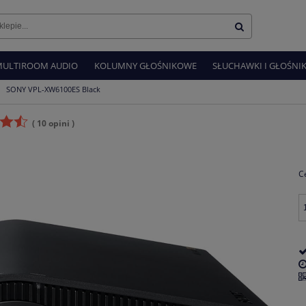
MULTIROOM AUDIO
KOLUMNY GŁOŚNIKOWE
SŁUCHAWKI I GŁOŚNIK
SONY VPL-XW6100ES Black
( 10 opini )
C