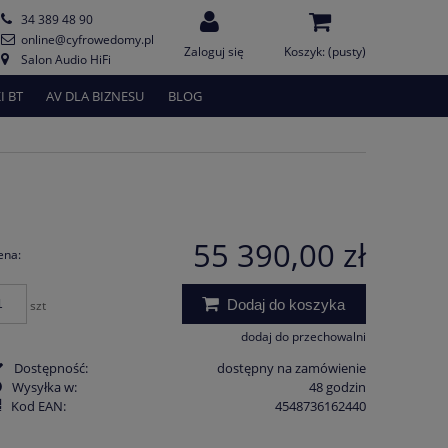
34 389 48 90
online@cyfrowedomy.pl
Zaloguj się
Koszyk:
(pusty)
Salon Audio HiFi
I BT
AV DLA BIZNESU
BLOG
55 390,00 zł
ena:
Dodaj do koszyka
szt
dodaj do przechowalni
Dostępność:
dostępny na zamówienie
Wysyłka w:
48 godzin
Kod EAN:
4548736162440