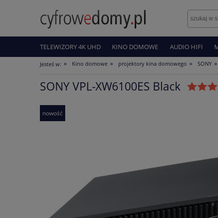
TELEWIZORY 4K UHD
KINO DOMOWE
AUDIO HIFI
»
»
»
»
Kino domowe
projektory kina domowego
SONY
Jesteś w:
SONY VPL-XW6100ES Black
nowość