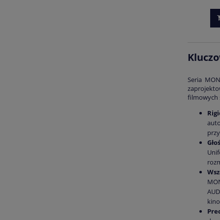
Kluczo
Seria MONI
zaprojekt
filmowych 
Rigi
auto
przy
Gło
Unif
rozm
Wsz
MON
AUDI
kin
Pre