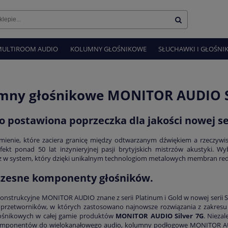
MULTIROOM AUDIO
KOLUMNY GŁOŚNIKOWE
SŁUCHAWKI I GŁOŚNIK
mny głośnikowe MONITOR AUDIO S
 postawiona poprzeczka dla jakości nowej ser
mienie, które zaciera granicę między odtwarzanym dźwiękiem a rzeczywi
efekt ponad 50 lat inżynieryjnej pasji brytyjskich mistrzów akustyki. 
z w system, który dzięki unikalnym technologiom metalowych membran rede
zesne komponenty głośników.
onstrukcyjne MONITOR AUDIO znane z serii Platinum i Gold w nowej serii Si
przetworników, w których zastosowano najnowsze rozwiązania z zakresu in
ośnikowych w całej gamie produktów
MONITOR AUDIO Silver 7G
. Nieza
omponentów do wielokanałowego audio, kolumny podłogowe MONITOR AUD