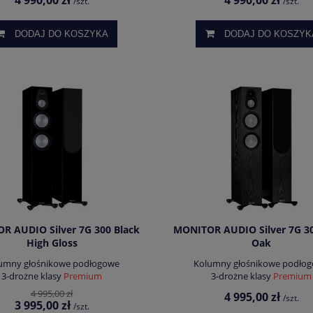
4 990,00 zł
4 990,00 zł
/szt.
/szt.
DODAJ DO KOSZYKA
DODAJ DO KOSZYK
R AUDIO Silver 7G 300 Black
MONITOR AUDIO Silver 7G 30
High Gloss
Oak
umny głośnikowe podłogowe
Kolumny głośnikowe podło
3-drożne klasy
Premium
3-drożne klasy
Premium
4 995,00 zł
4 995,00 zł
/szt.
3 995,00 zł
/szt.