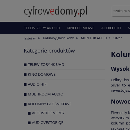
TELEWIZORY 4K UHD
KINO DOMOWE
AUDIO HIFI
»
»
»
Kolumny głośnikowe
MONITOR AUDIO
Silver
Jesteś w:
Kategorie produktów
Kolu
TELEWIZORY 4K UHD
Wysoko
KINO DOMOWE
Odkryj brz
AUDIO HIFI
Silver to 
inwestujes
MULTIROOM AUDIO
Nowoc
KOLUMNY GŁOŚNIKOWE
Elementy k
ACOUSTIC ENERGY
wszystkim 
AUDIOVECTOR QR
kolumn gł
szukasz k