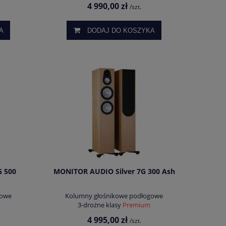
4 990,00 zł
/szt.
A
DODAJ DO KOSZYKA
G 500
MONITOR AUDIO Silver 7G 300 Ash
gowe
Kolumny głośnikowe podłogowe
3-drożne klasy
Premium
4 995,00 zł
/szt.