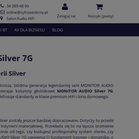
34 389 48 90
online@cyfrowedomy.pl
Zaloguj się
Koszyk:
(pusty)
Salon Audio HiFi
I BT
AV DLA BIZNESU
BLOG
ilver 7G
ii Silver
stością. Siódma generacja legendarnej serii MONITOR AUDIO
Wybierając kolumny głośnikowe
MONITOR AUDIO Silver 7G
,
finiuje standardy w klasie premium HiFi i kina domowego.
lver zostały jeszcze bardziej dopracowane. Dotyczy to przede
żynierii materiałowej. Przekłada się to na lepsze brzmienie
leżnie od tego, czy budujesz profesjonalny system stereo, czy
IO Silver 7G zapewnią Ci fundament basowy i dynamikę, o