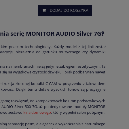
DODAJ DO KOSZYKA
óżnia serię MONITOR AUDIO Silver 7G❓
im przełom technologiczny. Każdy model z tej linii został
precyzję, niezależnie od gatunku muzycznego czy dynamiki
zenia na membranach nie są jedynie zabiegiem estetycznym. Ta
a się na wyjątkową czystość dźwięku i brak podbarwień nawet
strukcja złoconej kopułki C-CAM w połączeniu z falowodem
unkowość. Dzięki temu detale wysokich tonów są precyzyjnie
łną gamę rozwiązań, od kompaktowych kolumn podstawkowych
 AUDIO Silver 500 7G, aż po dedykowane moduły MONITOR
niowo zestawu
kina domowego
, który wypełni salon potężnym,
lną separację pasm, a eleganckie wykończenia z naturalnego