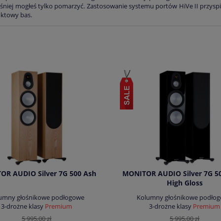
eśniej mogłeś tylko pomarzyć. Zastosowanie systemu portów HiVe II przyspie
nktowy bas.
OR AUDIO Silver 7G 500 Ash
MONITOR AUDIO Silver 7G 50
High Gloss
umny głośnikowe podłogowe
Kolumny głośnikowe podło
3-drożne klasy
Premium
3-drożne klasy
Premium
5 995,00 zł
5 995,00 zł