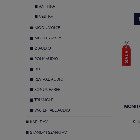
ANTHRA
VESTRA
MOON VOICE
MOREL AVYRA
Ø AUDIO
POLK AUDIO
REL
REVIVAL AUDIO
SONUS FABER
TRIANGLE
MONITO
WATERFALL AUDIO
Kol
KABLE AV
STANDY I SZAFKI AV