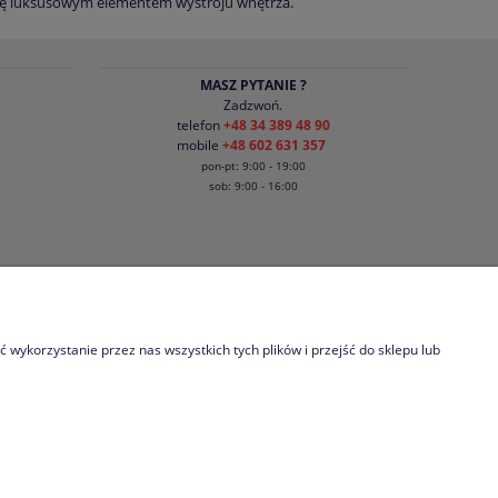
 się luksusowym elementem wystroju wnętrza.
MASZ PYTANIE ?
Zadzwoń.
telefon
+48 34 389 48 90
mobile
+48 602 631 357
pon-pt: 9:00 - 19:00
sob: 9:00 - 16:00
O NAS
Kontakt
wykorzystanie przez nas wszystkich tych plików i przejść do sklepu lub