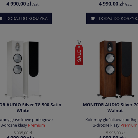
4 990,00 zł
4 990,00 zł
/szt.
/szt.
DODAJ DO KOSZYKA
DODAJ DO KOSZYK
R AUDIO Silver 7G 500 Satin
MONITOR AUDIO Silver 7
White
Walnut
umny głośnikowe podłogowe
Kolumny głośnikowe podło
3-drożne klasy
Premium
3-drożne klasy
Premium
5 995,00 zł
5 995,00 zł