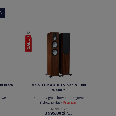
A
0 Black
MONITOR AUDIO Silver 7G 300
Walnut
gowe
Kolumny głośnikowe podłogowe
3-drożne klasy
Premium
4 995,00 zł
3 995,00 zł
/szt.