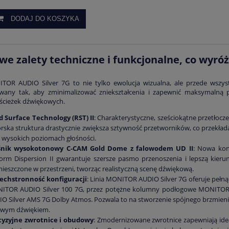
DODAJ DO KOSZYKA
we zalety techniczne i funkcjonalne, co wyr
TOR AUDIO Silver 7G to nie tylko ewolucja wizualna, ale przede wszystk
owany tak, aby zminimalizować zniekształcenia i zapewnić maksymalną 
ścieżek dźwiękowych.
d Surface Technology (RST) II
: Charakterystyczne, sześciokątne przetłoc
rska struktura drastycznie zwiększa sztywność przetworników, co przekład
 wysokich poziomach głośności.
śnik wysokotonowy C-CAM Gold Dome z falowodem UD II
: Nowa kon
orm Dispersion II gwarantuje szersze pasmo przenoszenia i lepszą kier
ieszczone w przestrzeni, tworząc realistyczną scenę dźwiękową.
echstronność konfiguracji
: Linia MONITOR AUDIO Silver 7G oferuje pe
ITOR AUDIO Silver 100 7G, przez potężne kolumny podłogowe MONITOR
O Silver AMS 7G Dolby Atmos. Pozwala to na stworzenie spójnego brzmie
owym dźwiękiem.
cyzyjne zwrotnice i obudowy
: Zmodernizowane zwrotnice zapewniają idea