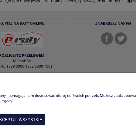
na (w tym nowy Jesion i Naturalny Orzech) sprawiają, że kolumny te stają
KUPISZ NA RATY ONLINE.
ZNAJDZIESZ NAS NA:
ROZLICZYSZ PRZELEWEM.
M Bank SA
140 1889 0000 4869 6300 1001
PECJALNE
INFORMACJE KONSUMENCKIE
y ze streamerem
Regulamin sklepu
trony i pomagają nam dostosować ofertę do Twoich potrzeb. Możesz zaakceptować 
j zgody".
nikowych
Polityka prywatności
ade In
Odstąpienie od umowy
KCEPTUJ WSZYSTKIE